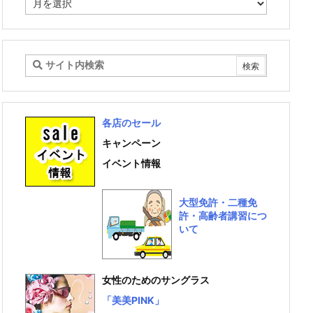
ー
カ
イ
ブ
各店のセール
キャンペーン
イベント情報
大型免許・二種免
許・高齢者講習につ
いて
女性のためのサングラス
「美美PINK」