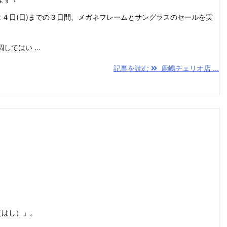
２４日(日)までの３日間、メガネフレームとサングラスのセールを実
てはい ...
記事を読む
鹿嶋チェリオ店 ...
（はし）」。