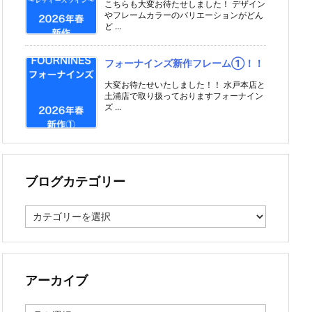
こちらも大変お待たせしました！ デザイン
やフレームカラーのバリエーションがどん
ど ...
フォーナインズ新作フレーム①！！
大変お待たせいたしました！！ 水戸本店と
土浦店で取り扱っておりますフォーナイン
ズ ...
ブログカテゴリー
ブ
ロ
グ
カ
テ
ゴ
アーカイブ
リ
ー
ア