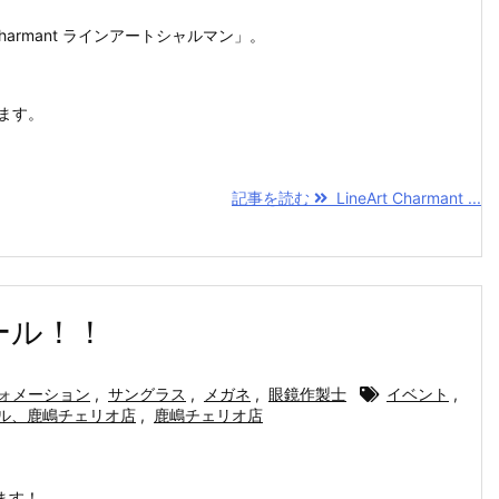
harmant ラインアートシャルマン」。
します。
記事を読む
LineArt Charmant ...
ール！！
ォメーション
,
サングラス
,
メガネ
,
眼鏡作製士
イベント
,
ル、鹿嶋チェリオ店
,
鹿嶋チェリオ店
ます！