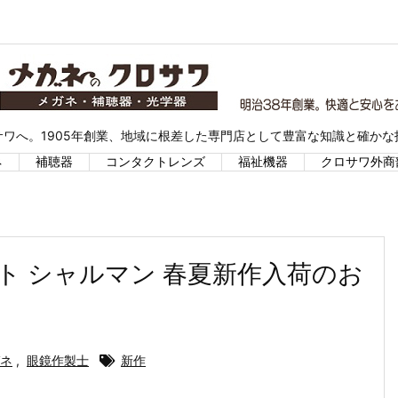
ワへ。1905年創業、地域に根差した専門店として豊富な知識と確か
ネ
補聴器
コンタクトレンズ
福祉機器
クロサワ外商
インアート シャルマン 春夏新作入荷のお
ネ
,
眼鏡作製士
新作