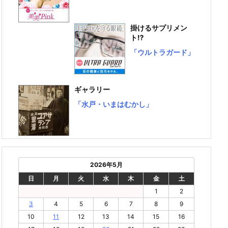
掛けるサプリメン
ト⁉
「ウルトラガード」
ギャラリー
「水戸・いまはむかし」
2026年5月
日
月
火
水
木
金
土
1
2
3
4
5
6
7
8
9
10
11
12
13
14
15
16