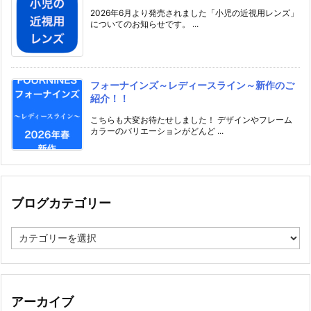
2026年6月より発売されました「小児の近視用レンズ」
についてのお知らせです。 ...
フォーナインズ～レディースライン～新作のご
紹介！！
こちらも大変お待たせしました！ デザインやフレーム
カラーのバリエーションがどんど ...
ブログカテゴリー
ブ
ロ
グ
カ
テ
ゴ
アーカイブ