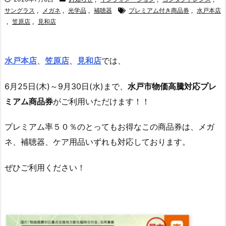
サングラス
,
メガネ
,
光学品
,
補聴器
プレミアム付き商品券
,
水戸本店
,
笠原店
,
見和店
水戸本店
、
笠原店
、
見和店
では、
6月25日(木)～9月30日(水)まで、
水戸市物価高騰対応プレ
ミアム商品券
がご利用いただけます！！
プレミアム率５０％のとってもお得なこの商品券は、メガ
ネ、補聴器、ケア用品いずれも対応しております。
ぜひご利用ください！