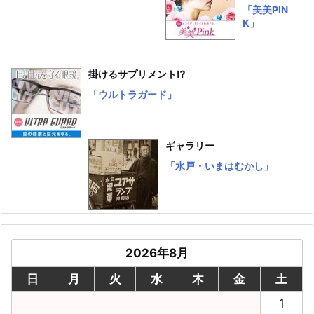
「美美PIN
K」
掛けるサプリメント⁉
「ウルトラガード」
ギャラリー
「水戸・いまはむかし」
2026年8月
日
月
火
水
木
金
土
1