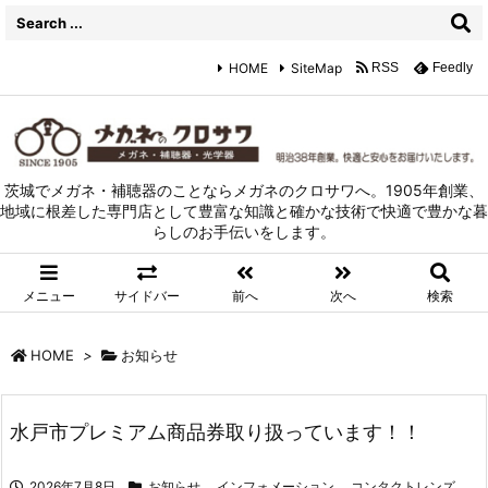
HOME
SiteMap
RSS
Feedly
茨城でメガネ・補聴器のことならメガネのクロサワへ。1905年創業、
地域に根差した専門店として豊富な知識と確かな技術で快適で豊かな暮
らしのお手伝いをします。
メニュー
サイドバー
前へ
次へ
検索
HOME
>
お知らせ
水戸市プレミアム商品券取り扱っています！！
2026年7月8日
お知らせ
,
インフォメーション
,
コンタクトレンズ
,