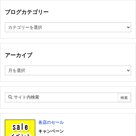
ブログカテゴリー
ブ
ロ
グ
カ
テ
ゴ
アーカイブ
リ
ー
ア
ー
カ
イ
ブ
各店のセール
キャンペーン