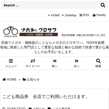
HOME
SiteMap
RSS
Feedly
茨城でメガネ・補聴器のことならメガネのクロサワへ。1905年創業、
地域に根差した専門店として豊富な知識と確かな技術で快適で豊かな暮
らしのお手伝いをします。
メニュー
サイドバー
前へ
次へ
検索
HOME
>
お知らせ
こども商品券 全店でご利用いただけます。
2018年7月3日
お知らせ
こども商品券