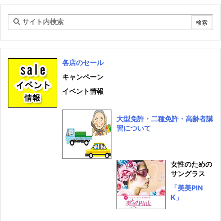
イ
ブ
各店のセール
キャンペーン
イベント情報
大型免許・二種免許・高齢者講
習について
女性のための
サングラス
「美美PIN
K」