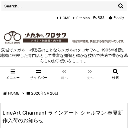
HOME
SiteMap
RSS
Feedly
茨城でメガネ・補聴器のことならメガネのクロサワへ。1905年創業、
地域に根差した専門店として豊富な知識と確かな技術で快適で豊かな暮
らしのお手伝いをします。
メニュー
サイドバー
前へ
次へ
検索
HOME
>
2026年5月20日
LineArt Charmant ラインアート シャルマン 春夏新
作入荷のお知らせ