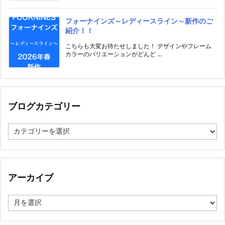
フォーナインズ～レディースライン～新作のご
紹介！！
こちらも大変お待たせしました！ デザインやフレーム
カラーのバリエーションがどんど ...
ブログカテゴリー
ブ
ロ
グ
カ
テ
ゴ
アーカイブ
リ
ー
ア
ー
カ