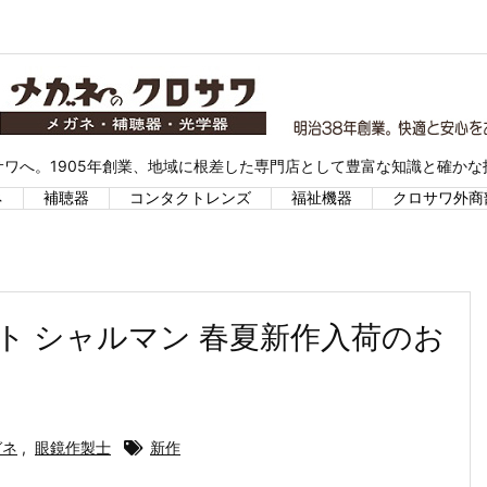
ワへ。1905年創業、地域に根差した専門店として豊富な知識と確か
ネ
補聴器
コンタクトレンズ
福祉機器
クロサワ外商
インアート シャルマン 春夏新作入荷のお
ガネ
,
眼鏡作製士
新作