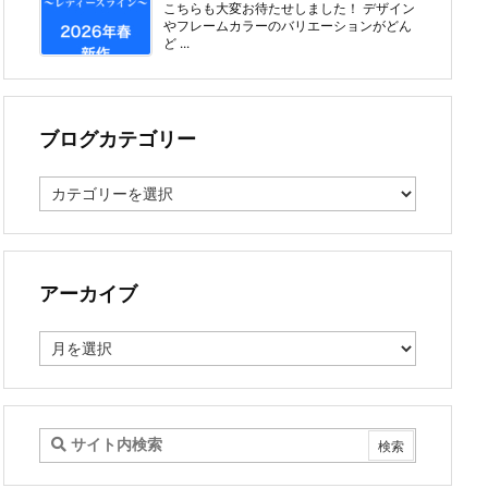
こちらも大変お待たせしました！ デザイン
やフレームカラーのバリエーションがどん
ど ...
ブログカテゴリー
ブ
ロ
グ
カ
テ
ゴ
アーカイブ
リ
ー
ア
ー
カ
イ
ブ