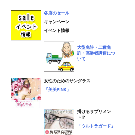
各店のセール
キャンペーン
イベント情報
大型免許・二種免
許・高齢者講習につ
いて
女性のためのサングラス
「美美PINK」
掛けるサプリメン
ト⁉
「ウルトラガード」