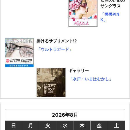
女性のための
サングラス
「美美PIN
K」
掛けるサプリメント⁉
「ウルトラガード」
ギャラリー
「水戸・いまはむかし」
2026年8月
日
月
火
水
木
金
土