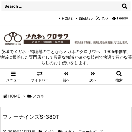
HOME
SiteMap
RSS
Feedly
茨城でメガネ・補聴器のことならメガネのクロサワへ。1905年創業、
地域に根差した専門店として豊富な知識と確かな技術で快適で豊かな暮
らしのお手伝いをします。
メニュー
サイドバー
前へ
次へ
検索
HOME
>
メガネ
フォーナインズS-380T
2019年12月23日
メガネ
メガネ、フォーナインズ