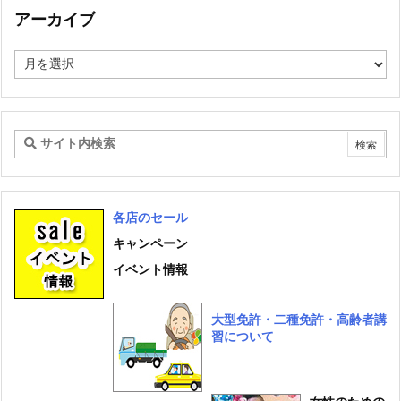
ゴ
アーカイブ
リ
ー
ア
ー
カ
イ
ブ
各店のセール
キャンペーン
イベント情報
大型免許・二種免許・高齢者講
習について