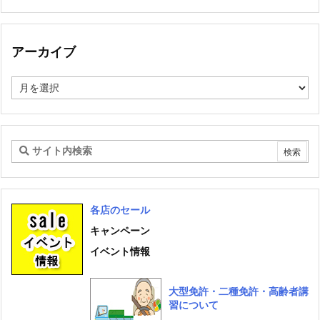
グ
カ
テ
ゴ
アーカイブ
リ
ー
ア
ー
カ
イ
ブ
各店のセール
キャンペーン
イベント情報
大型免許・二種免許・高齢者講
習について