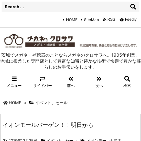
HOME
SiteMap
RSS
Feedly
茨城でメガネ・補聴器のことならメガネのクロサワへ。1905年創業、
地域に根差した専門店として豊富な知識と確かな技術で快適で豊かな暮
らしのお手伝いをします。
メニュー
サイドバー
前へ
次へ
検索
HOME
>
イベント、セール
イオンモールバーゲン！！明日から
2019年12月25日
イベント、セール
イオンモール土浦店
,