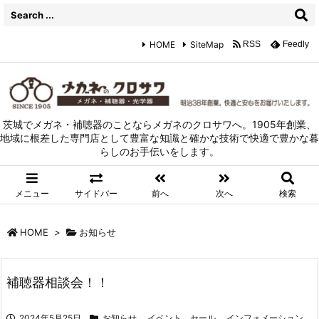
HOME
SiteMap
RSS
Feedly
茨城でメガネ・補聴器のことならメガネのクロサワへ。1905年創業、
地域に根差した専門店として豊富な知識と確かな技術で快適で豊かな暮
らしのお手伝いをします。
メニュー
サイドバー
前へ
次へ
検索
HOME
>
お知らせ
補聴器相談会！！
2024年5月25日
お知らせ
,
イベント、セール
,
インフォメーション