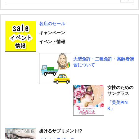
各店のセール
キャンペーン
イベント情報
大型免許・二種免許・高齢者講
習について
女性のための
サングラス
「美美PIN
K」
掛けるサプリメント⁉