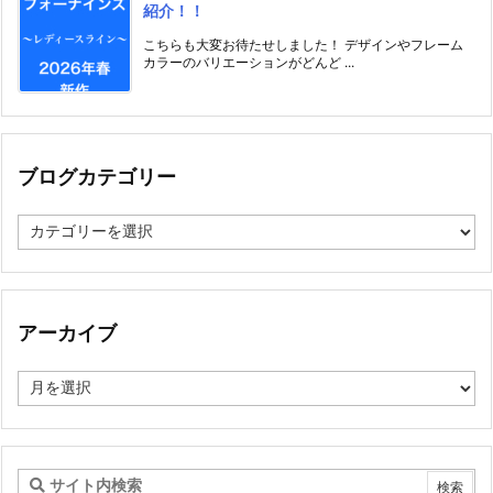
紹介！！
こちらも大変お待たせしました！ デザインやフレーム
カラーのバリエーションがどんど ...
ブログカテゴリー
ブ
ロ
グ
カ
テ
ゴ
アーカイブ
リ
ー
ア
ー
カ
イ
ブ