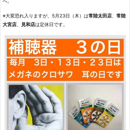
へ。
※大変恐れ入りますが、5月23日（木）は
常陸太田店
、
常陸
大宮店
、
見和店
は定休日です。