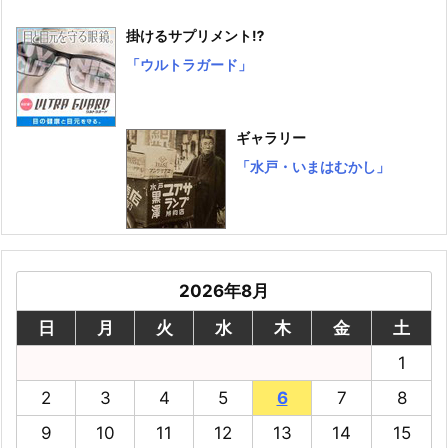
掛けるサプリメント⁉
「ウルトラガード」
ギャラリー
「水戸・いまはむかし」
2026年8月
日
月
火
水
木
金
土
1
2
3
4
5
6
7
8
9
10
11
12
13
14
15