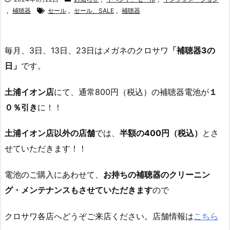
,
補聴器
セール
,
セール、SALE
,
補聴器
毎月、3日、13日、23日はメガネのクロサワ
「補聴器3の
日」
です。
土浦イオン店
にて、通常800円（税込）の補聴器電池が
１
０％引き
に！！
土浦イオン店以外の店舗
では、
半額の400円（税込）
とさ
せていただきます！！
電池のご購入にあわせて、
お持ちの補聴器のクリーニン
グ・メンテナンスもさせていただきます
ので
クロサワ各店へどうぞご来店ください。店舗情報は
こちら