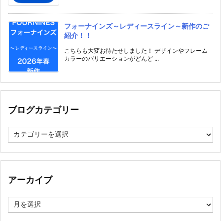
フォーナインズ～レディースライン～新作のご
紹介！！
こちらも大変お待たせしました！ デザインやフレーム
カラーのバリエーションがどんど ...
ブログカテゴリー
ブ
ロ
グ
カ
テ
ゴ
アーカイブ
リ
ー
ア
ー
カ