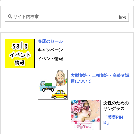
イ
ブ
各店のセール
キャンペーン
イベント情報
大型免許・二種免許・高齢者講
習について
女性のための
サングラス
「美美PIN
K」