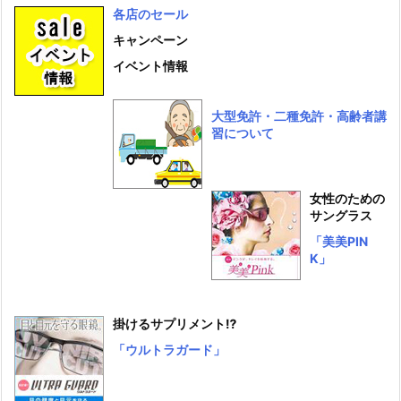
各店のセール
キャンペーン
イベント情報
大型免許・二種免許・高齢者講
習について
女性のための
サングラス
「美美PIN
K」
掛けるサプリメント⁉
「ウルトラガード」