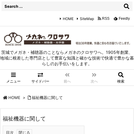
HOME
SiteMap
RSS
Feedly
茨城でメガネ・補聴器のことならメガネのクロサワへ。1905年創業、
地域に根差した専門店として豊富な知識と確かな技術で快適で豊かな暮
らしのお手伝いをします。
メニュー
サイドバー
前へ
次へ
検索
HOME
>
福祉機器に関して
福祉機器に関して
目次