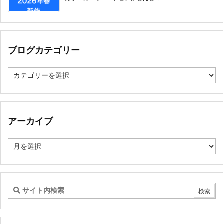
ブログカテゴリー
ブ
ロ
グ
カ
テ
ゴ
アーカイブ
リ
ー
ア
ー
カ
イ
ブ