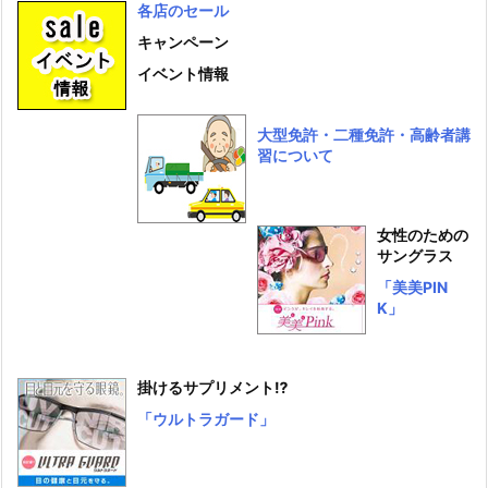
各店のセール
キャンペーン
イベント情報
大型免許・二種免許・高齢者講
習について
女性のための
サングラス
「美美PIN
K」
掛けるサプリメント⁉
「ウルトラガード」