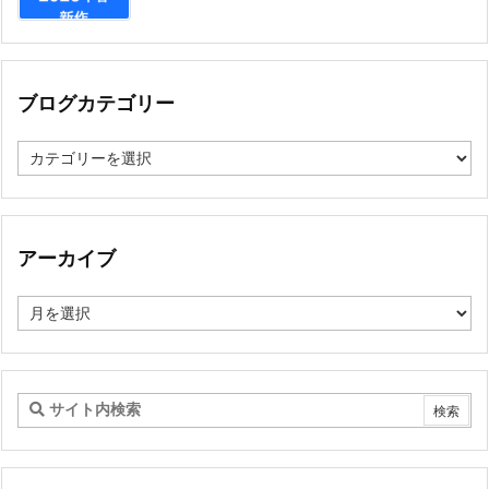
ブログカテゴリー
ブ
ロ
グ
カ
テ
ゴ
アーカイブ
リ
ー
ア
ー
カ
イ
ブ