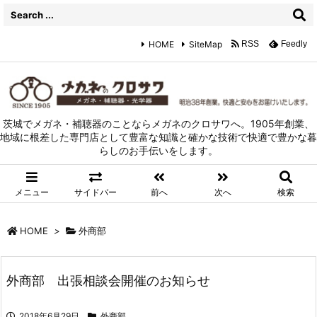
HOME
SiteMap
RSS
Feedly
茨城でメガネ・補聴器のことならメガネのクロサワへ。1905年創業、
地域に根差した専門店として豊富な知識と確かな技術で快適で豊かな暮
らしのお手伝いをします。
メニュー
サイドバー
前へ
次へ
検索
HOME
>
外商部
外商部 出張相談会開催のお知らせ
2018年6月29日
外商部