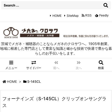
HOME
SiteMap
RSS
Feedly
茨城でメガネ・補聴器のことならメガネのクロサワへ。1905年創業、
地域に根差した専門店として豊富な知識と確かな技術で快適で豊かな暮
らしのお手伝いをします。
メニュー
サイドバー
前へ
次へ
検索
HOME
>
S-145CL
フォーナインズ（S-145CL）クリップオンサングラ
ス