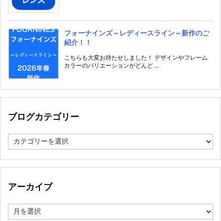
フォーナインズ～レディースライン～新作のご
紹介！！
こちらも大変お待たせしました！ デザインやフレーム
カラーのバリエーションがどんど ...
ブログカテゴリー
ブ
ロ
グ
カ
テ
ゴ
アーカイブ
リ
ー
ア
ー