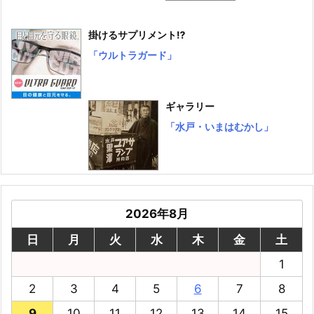
掛けるサプリメント⁉
「ウルトラガード」
ギャラリー
「水戸・いまはむかし」
2026年8月
日
月
火
水
木
金
土
1
2
3
4
5
6
7
8
9
10
11
12
13
14
15