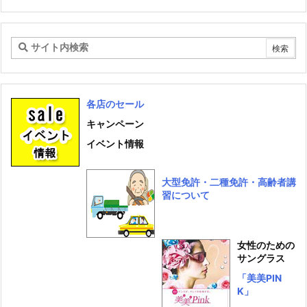
カ
イ
ブ
各店のセール
キャンペーン
イベント情報
大型免許・二種免許・高齢者講
習について
女性のための
サングラス
「美美PIN
K」