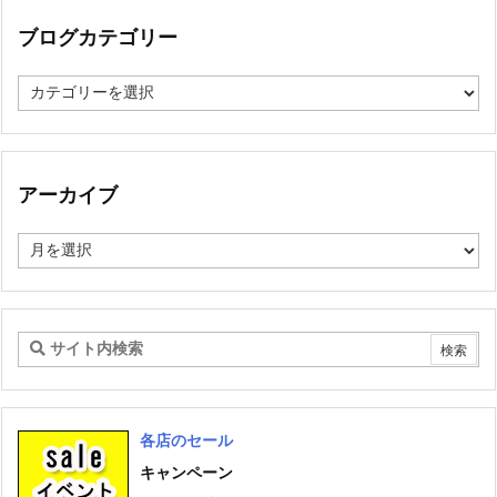
ブログカテゴリー
ブ
ロ
グ
カ
テ
ゴ
アーカイブ
リ
ー
ア
ー
カ
イ
ブ
各店のセール
キャンペーン