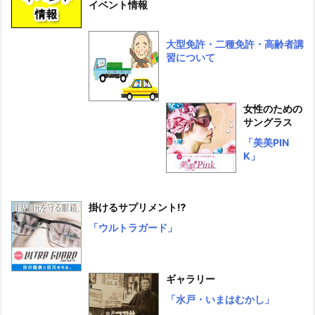
イベント情報
大型免許・二種免許・高齢者講
習について
女性のための
サングラス
「美美PIN
K」
掛けるサプリメント⁉
「ウルトラガード」
ギャラリー
「水戸・いまはむかし」