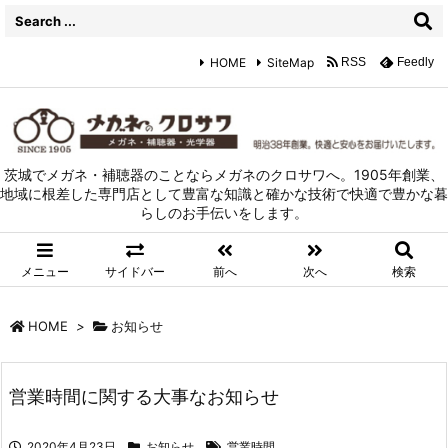
HOME
SiteMap
RSS
Feedly
茨城でメガネ・補聴器のことならメガネのクロサワへ。1905年創業、
地域に根差した専門店として豊富な知識と確かな技術で快適で豊かな暮
らしのお手伝いをします。
メニュー
サイドバー
前へ
次へ
検索
HOME
>
お知らせ
営業時間に関する大事なお知らせ
2020年4月23日
お知らせ
営業時間