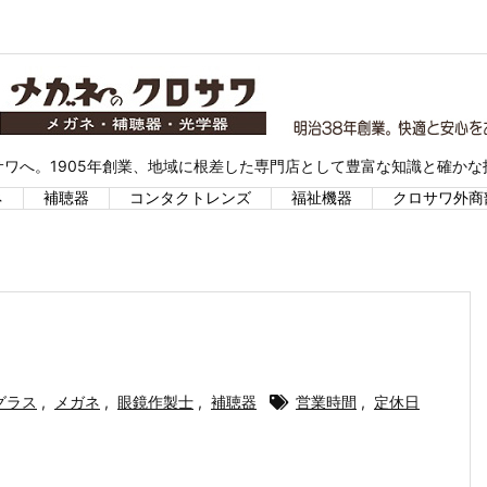
ワへ。1905年創業、地域に根差した専門店として豊富な知識と確か
ネ
補聴器
コンタクトレンズ
福祉機器
クロサワ外商
グラス
,
メガネ
,
眼鏡作製士
,
補聴器
営業時間
,
定休日