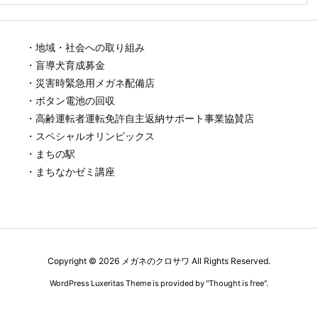
・地域・社会への取り組み
・盲導犬育成募金
・災害時緊急用メガネ配備店
・ボタン電池の回収
・高齢運転者運転免許自主返納サポート事業協賛店
・スペシャルオリンピックス
・まちの駅
・まちなかゼミ講座
Copyright ©
2026
メガネのクロサワ
All Rights Reserved.
WordPress Luxeritas Theme is provided by "
Thought is free
".