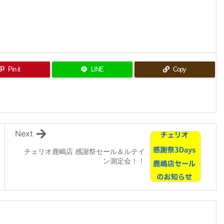
Pin it
LINE
Copy
Next
チェリオ鹿嶋店 感謝祭セール＆ルテイ
ン測定会！！