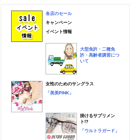
各店のセール
キャンペーン
イベント情報
大型免許・二種免
許・高齢者講習につ
いて
女性のためのサングラス
「美美PINK」
掛けるサプリメン
ト⁉
「ウルトラガード」