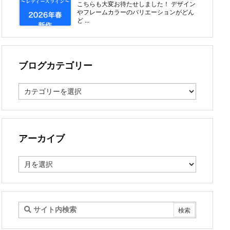
こちらも大変お待たせしました！ デザイン
やフレームカラーのバリエーションがどん
ど ...
ブログカテゴリー
ブ
ロ
グ
カ
テ
ゴ
アーカイブ
リ
ー
ア
ー
カ
イ
ブ