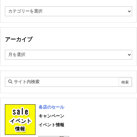
ブ
ロ
グ
カ
テ
ゴ
アーカイブ
リ
ー
ア
ー
カ
イ
ブ
各店のセール
キャンペーン
イベント情報