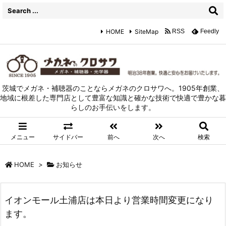
HOME
SiteMap
RSS
Feedly
茨城でメガネ・補聴器のことならメガネのクロサワへ。1905年創業、
地域に根差した専門店として豊富な知識と確かな技術で快適で豊かな暮
らしのお手伝いをします。
メニュー
サイドバー
前へ
次へ
検索
HOME
>
お知らせ
イオンモール土浦店は本日より営業時間変更になり
ます。