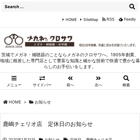
HOME
SiteMap
RSS
Feedly
茨城でメガネ・補聴器のことならメガネのクロサワへ。1905年創業、
地域に根差した専門店として豊富な知識と確かな技術で快適で豊かな暮
らしのお手伝いをします。
メニュー
サイドバー
前へ
次へ
検索
HOME
>
お知らせ
鹿嶋チェリオ店 定休日のお知らせ
2020年1月31日
お知らせ
定休日
,
鹿嶋チェリオ店