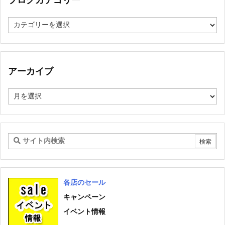
ブ
ロ
グ
カ
テ
ゴ
アーカイブ
リ
ー
ア
ー
カ
イ
ブ
各店のセール
キャンペーン
イベント情報