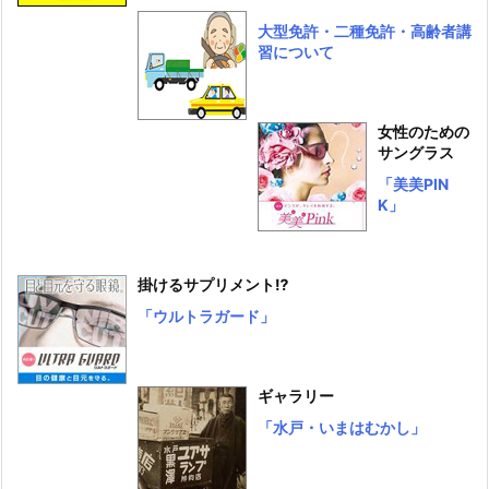
大型免許・二種免許・高齢者講
習について
女性のための
サングラス
「美美PIN
K」
掛けるサプリメント⁉
「ウルトラガード」
ギャラリー
「水戸・いまはむかし」