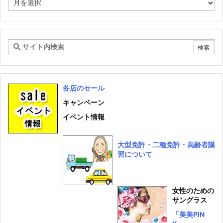
ー
カ
イ
ブ
各店のセール
キャンペーン
イベント情報
大型免許・二種免許・高齢者講
習について
女性のための
サングラス
「美美PIN