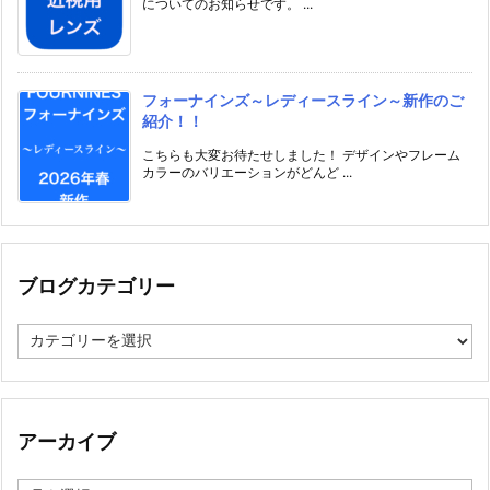
についてのお知らせです。 ...
フォーナインズ～レディースライン～新作のご
紹介！！
こちらも大変お待たせしました！ デザインやフレーム
カラーのバリエーションがどんど ...
ブログカテゴリー
ブ
ロ
グ
カ
テ
ゴ
アーカイブ
リ
ー
ア