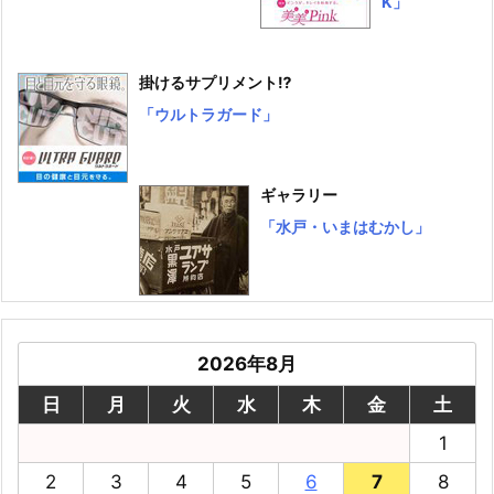
K」
掛けるサプリメント⁉
「ウルトラガード」
ギャラリー
「水戸・いまはむかし」
2026年8月
日
月
火
水
木
金
土
1
2
3
4
5
6
7
8