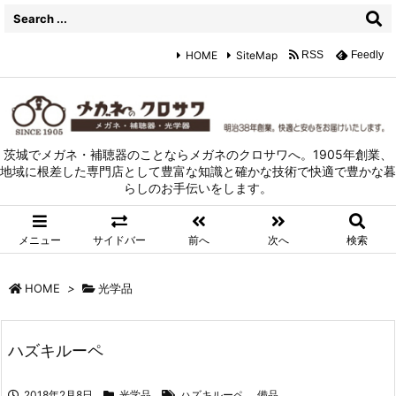
HOME
SiteMap
RSS
Feedly
茨城でメガネ・補聴器のことならメガネのクロサワへ。1905年創業、
地域に根差した専門店として豊富な知識と確かな技術で快適で豊かな暮
らしのお手伝いをします。
メニュー
サイドバー
前へ
次へ
検索
HOME
>
光学品
ハズキルーペ
2018年2月8日
光学品
ハズキルーペ
,
備品