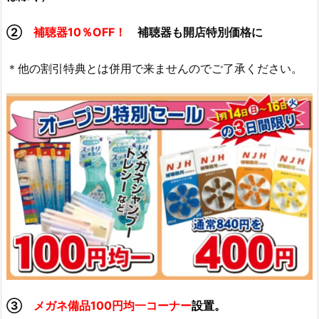
②
補聴器10％OFF！
補聴器も開店特別価格に
＊他の割引特典とは併用で来ませんのでご了承ください。
③
メガネ備品100円均一コーナー
設置。