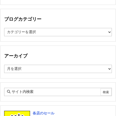
ブログカテゴリー
ブ
ロ
グ
カ
テ
ゴ
アーカイブ
リ
ー
ア
ー
カ
イ
ブ
各店のセール