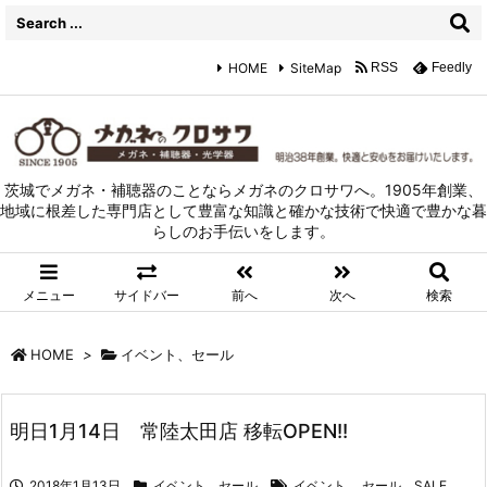
HOME
SiteMap
RSS
Feedly
茨城でメガネ・補聴器のことならメガネのクロサワへ。1905年創業、
地域に根差した専門店として豊富な知識と確かな技術で快適で豊かな暮
らしのお手伝いをします。
メニュー
サイドバー
前へ
次へ
検索
HOME
>
イベント、セール
明日1月14日 常陸太田店 移転OPEN!!
2018年1月13日
イベント、セール
イベント
,
セール、SALE
,