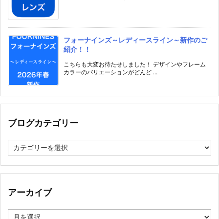
フォーナインズ～レディースライン～新作のご
紹介！！
こちらも大変お待たせしました！ デザインやフレーム
カラーのバリエーションがどんど ...
ブログカテゴリー
ブ
ロ
グ
カ
テ
ゴ
アーカイブ
リ
ー
ア