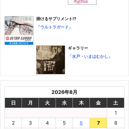
掛けるサプリメント⁉
「ウルトラガード」
ギャラリー
「水戸・いまはむかし」
2026年8月
日
月
火
水
木
金
土
1
2
3
4
5
6
7
8