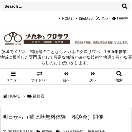
HOME
SiteMap
RSS
Feedly
茨城でメガネ・補聴器のことならメガネのクロサワへ。1905年創業、
地域に根差した専門店として豊富な知識と確かな技術で快適で豊かな暮
らしのお手伝いをします。
メニュー
サイドバー
前へ
次へ
検索
HOME
>
補聴器
明日から（補聴器無料体験・相談会）開催！
2017年8月31日
補聴器
クロサワ全店
,
無料体験会
,