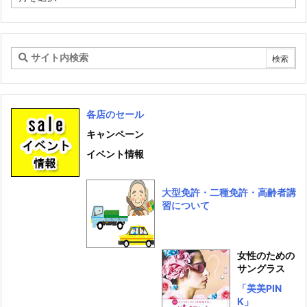
ー
カ
イ
ブ
各店のセール
キャンペーン
イベント情報
大型免許・二種免許・高齢者講
習について
女性のための
サングラス
「美美PIN
K」