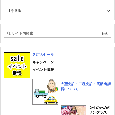
リ
ー
ア
ー
カ
イ
ブ
各店のセール
キャンペーン
イベント情報
大型免許・二種免許・高齢者講
習について
女性のための
サングラス