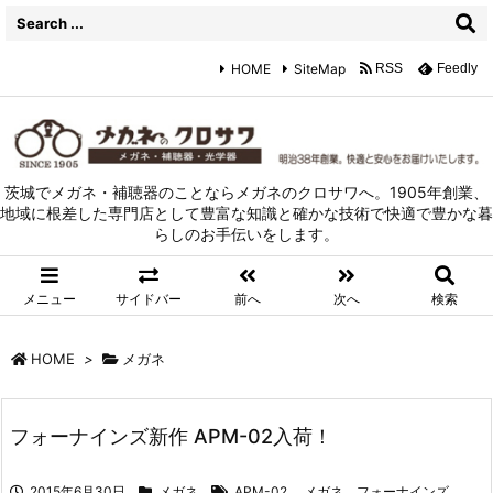
HOME
SiteMap
RSS
Feedly
茨城でメガネ・補聴器のことならメガネのクロサワへ。1905年創業、
地域に根差した専門店として豊富な知識と確かな技術で快適で豊かな暮
らしのお手伝いをします。
メニュー
サイドバー
前へ
次へ
検索
HOME
>
メガネ
フォーナインズ新作 APM-02入荷！
2015年6月30日
メガネ
APM-02
,
メガネ、フォーナインズ