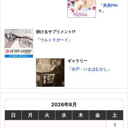
「美美PIN
K」
掛けるサプリメント⁉
「ウルトラガード」
ギャラリー
「水戸・いまはむかし」
2026年8月
日
月
火
水
木
金
土
1