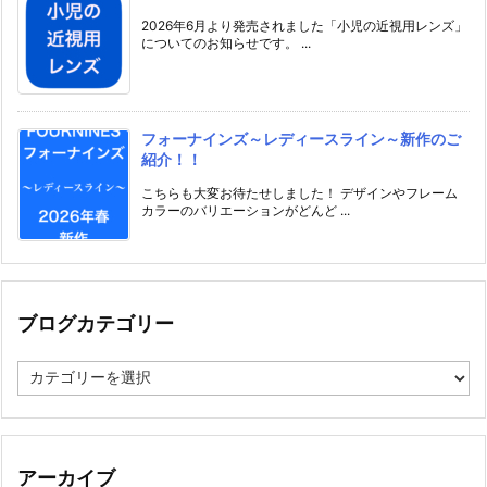
2026年6月より発売されました「小児の近視用レンズ」
についてのお知らせです。 ...
フォーナインズ～レディースライン～新作のご
紹介！！
こちらも大変お待たせしました！ デザインやフレーム
カラーのバリエーションがどんど ...
ブログカテゴリー
ブ
ロ
グ
カ
テ
ゴ
アーカイブ