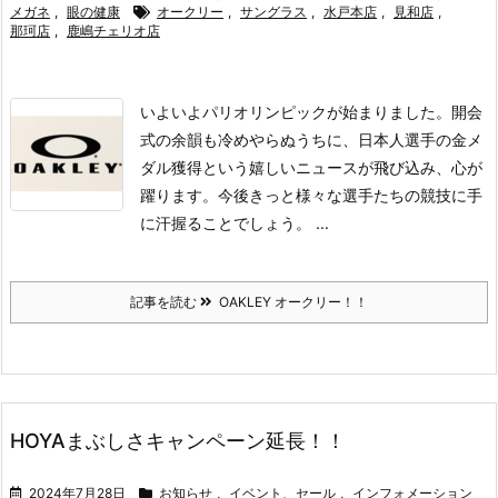
メガネ
,
眼の健康
オークリー
,
サングラス
,
水戸本店
,
見和店
,
那珂店
,
鹿嶋チェリオ店
いよいよパリオリンピックが始まりました。
開会
式の余韻も冷めやらぬうちに、日本人選手の金メ
ダル獲得という嬉しいニュースが飛び込み、心が
躍ります。
今後きっと様々な選手たちの競技に手
に汗握ることでしょう。 ...
記事を読む
OAKLEY オークリー！！
HOYAまぶしさキャンペーン延長！！
2024年7月28日
お知らせ
,
イベント、セール
,
インフォメーション