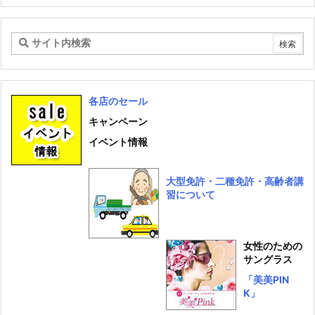
カ
イ
ブ
各店のセール
キャンペーン
イベント情報
大型免許・二種免許・高齢者講
習について
女性のための
サングラス
「美美PIN
K」