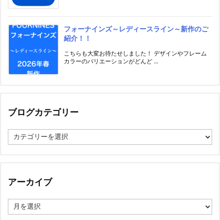
フォーナインズ～レディースライン～新作のご
紹介！！
こちらも大変お待たせしました！ デザインやフレーム
カラーのバリエーションがどんど ...
ブログカテゴリー
ブ
ロ
グ
カ
テ
ゴ
アーカイブ
リ
ー
ア
ー