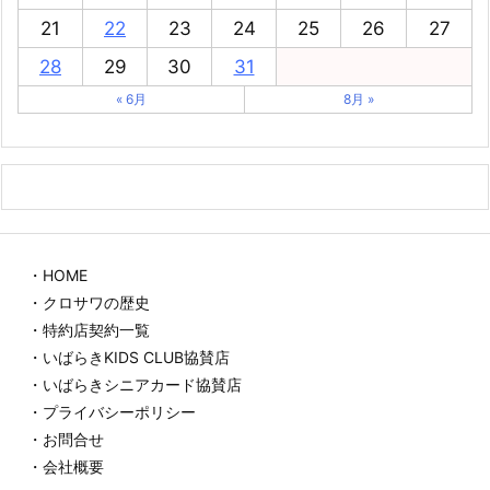
21
22
23
24
25
26
27
28
29
30
31
« 6月
8月 »
・HOME
・クロサワの歴史
・特約店契約一覧
・いばらきKIDS CLUB協賛店
・いばらきシニアカード協賛店
・プライバシーポリシー
・お問合せ
・会社概要