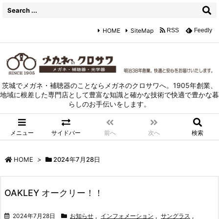
HOME
SiteMap
RSS
Feedly
茨城でメガネ・補聴器のことならメガネのクロサワへ。1905年創業、
地域に根差した専門店として豊富な知識と確かな技術で快適で豊かな暮
らしのお手伝いをします。
メニュー
サイドバー
前へ
次へ
検索
HOME
>
2024年7月28日
OAKLEY オークリー！！
2024年7月28日
お知らせ
,
インフォメーション
,
サングラス
,