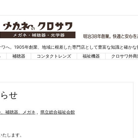
ワへ。1905年創業、地域に根差した専門店として豊富な知識と確か
ネ
補聴器
コンタクトレンズ
福祉機器
クロサワ外商
知らせ
会、補聴器、メガネ
,
県立総合福祉会館
いたします。