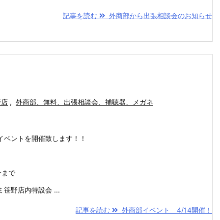
記事を読む
外商部から出張相談会のお知らせ
野店
,
外商部、無料、出張相談会、補聴器、メガネ
イベントを開催致します！！
分まで
野店内特設会 ...
記事を読む
外商部イベント 4/14開催！