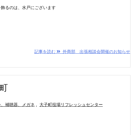
を飾るのは、水戸にございます
記事を読む
外商部 出張相談会開催のお知らせ
町
会、補聴器、メガネ
,
大子町役場リフレッシュセンター