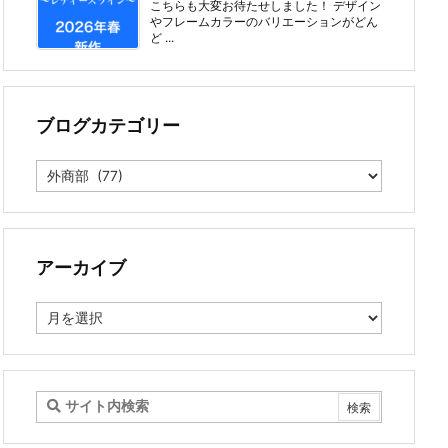
こちらも大変お待たせしました！ デザイン
やフレームカラーのバリエーションがどん
ど ...
ブログカテゴリー
ブ
ロ
グ
カ
テ
ゴ
アーカイブ
リ
ー
ア
ー
カ
イ
ブ