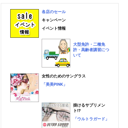
各店のセール
キャンペーン
イベント情報
大型免許・二種免
許・高齢者講習につ
いて
女性のためのサングラス
「美美PINK」
掛けるサプリメン
ト⁉
「ウルトラガード」