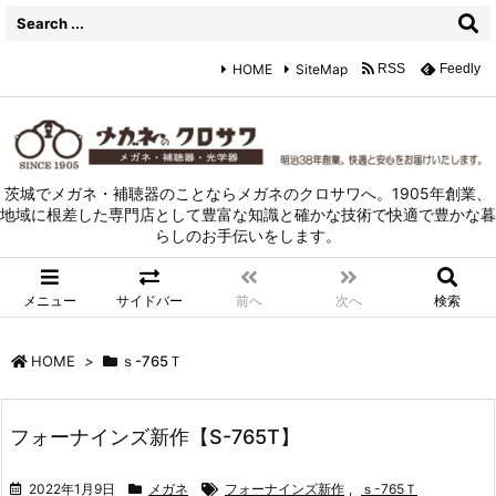
HOME
SiteMap
RSS
Feedly
茨城でメガネ・補聴器のことならメガネのクロサワへ。1905年創業、
地域に根差した専門店として豊富な知識と確かな技術で快適で豊かな暮
らしのお手伝いをします。
メニュー
サイドバー
前へ
次へ
検索
HOME
>
ｓ-765Ｔ
フォーナインズ新作【S-765T】
2022年1月9日
メガネ
フォーナインズ新作
,
ｓ-765Ｔ