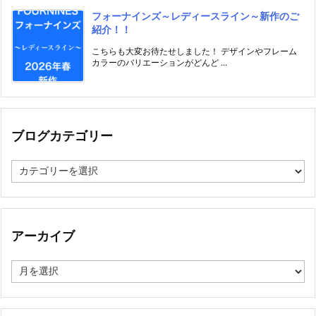
フォーナインズ～レディースライン～新作のご
紹介！！
こちらも大変お待たせしました！ デザインやフレーム
カラーのバリエーションがどんど ...
ブログカテゴリー
ブ
ロ
グ
カ
テ
ゴ
アーカイブ
リ
ー
ア
ー
カ
イ