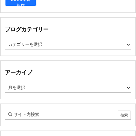
ブログカテゴリー
ブ
ロ
グ
カ
テ
ゴ
アーカイブ
リ
ー
ア
ー
カ
イ
ブ