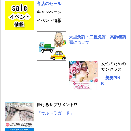
各店のセール
キャンペーン
イベント情報
大型免許・二種免許・高齢者講
習について
女性のための
サングラス
「美美PIN
K」
掛けるサプリメント⁉
「ウルトラガード」