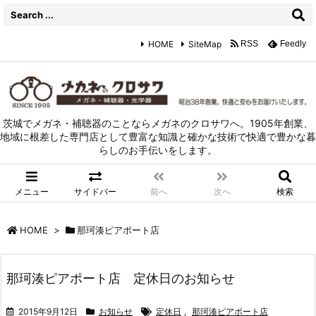
HOME
SiteMap
RSS
Feedly
茨城でメガネ・補聴器のことならメガネのクロサワへ。1905年創業、
地域に根差した専門店として豊富な知識と確かな技術で快適で豊かな暮
らしのお手伝いをします。
メニュー
サイドバー
前へ
次へ
検索
HOME
>
那珂湊ピアポート店
那珂湊ピアポート店 定休日のお知らせ
2015年9月12日
お知らせ
定休日
,
那珂湊ピアポート店