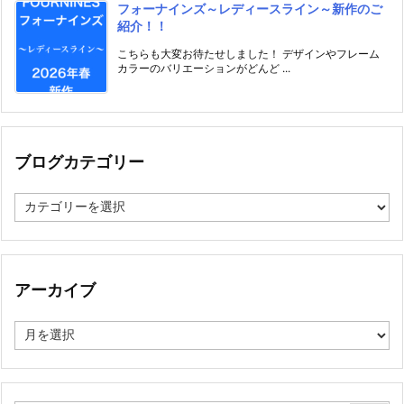
フォーナインズ～レディースライン～新作のご
紹介！！
こちらも大変お待たせしました！ デザインやフレーム
カラーのバリエーションがどんど ...
ブログカテゴリー
ブ
ロ
グ
カ
テ
ゴ
アーカイブ
リ
ー
ア
ー
カ
イ
ブ