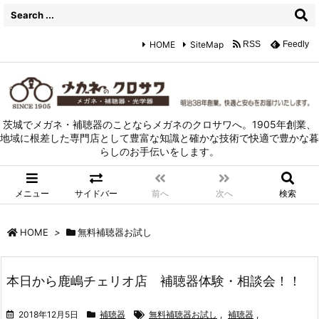
HOME
SiteMap
RSS
Feedly
茨城でメガネ・補聴器のことならメガネのクロサワへ。1905年創業、
地域に根差した専門店として豊富な知識と確かな技術で快適で豊かな暮
らしのお手伝いをします。
メニュー
サイドバー
前へ
次へ
検索
HOME
>
無料補聴器お試し
本日から鹿嶋チェリオ店 補聴器体験・相談会！！
2018年12月5日
補聴器
無料補聴器お試し
,
補聴器
,