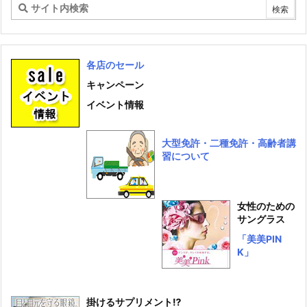
各店のセール
キャンペーン
イベント情報
大型免許・二種免許・高齢者講
習について
女性のための
サングラス
「美美PIN
K」
掛けるサプリメント⁉