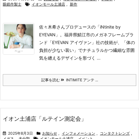
眼鏡作製士
イオンモール土浦店
,
新作
佐々木希さんプロデュースの「iNtinite by
EYEVAN」。
福井県鯖江市のメガネフレームブラ
ンド「EYEVAN アイヴァン」社の技術が、「体の
負担が少ない装い」でナチュラルかつ繊細な雰囲
気を纏えるデザインを形づく ...
記事を読む
INTIMITE アンテ ...
イオン土浦店「ルテイン測定会」
2025年8月3日
お知らせ
,
インフォメーション
,
コンタクトレンズ
,
メガネ
,
未分類
イオンモール土浦店
,
イベント