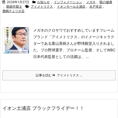
2026年1月27日
お知らせ
,
インフォメーション
,
メガネ
,
眼の健康
,
眼鏡作製士
アイメトリクス
,
イオンモール土浦店
,
水戸本店
,
鹿嶋チェリオ店
メガネのクロサワでおすすめしていますフレーム
ブランド「アイメトリクス」の
イメージキャラク
ターである栗山英樹さんが野球殿堂入りされまし
た。
プロ野球選手、プロチーム監督、そしてWBC
日本代表監督としての活躍は、 ...
記事を読む
アイメトリクス ...
イオン土浦店 ブラックフライデー！！