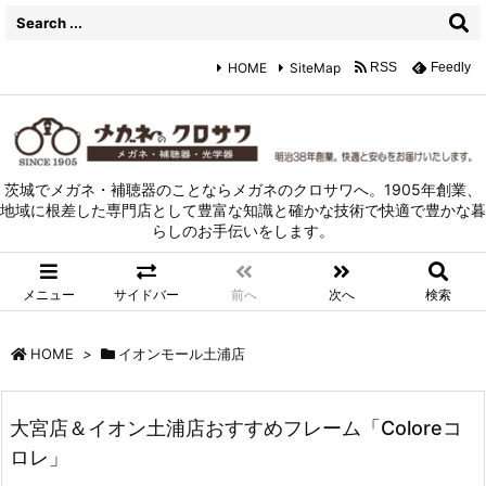
HOME
SiteMap
RSS
Feedly
茨城でメガネ・補聴器のことならメガネのクロサワへ。1905年創業、
地域に根差した専門店として豊富な知識と確かな技術で快適で豊かな暮
らしのお手伝いをします。
メニュー
サイドバー
前へ
次へ
検索
HOME
>
イオンモール土浦店
大宮店＆イオン土浦店おすすめフレーム「Coloreコ
ロレ」