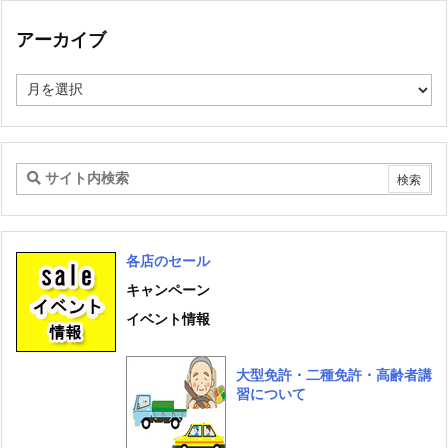
テ
ゴ
アーカイブ
リ
ー
ア
ー
カ
イ
ブ
各店のセール
キャンペーン
イベント情報
大型免許・二種免許・高齢者講
習について