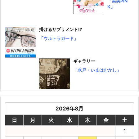
「美美PIN
K」
掛けるサプリメント⁉
「ウルトラガード」
ギャラリー
「水戸・いまはむかし」
2026年8月
日
月
火
水
木
金
土
1