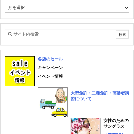
ー
ア
ー
カ
イ
ブ
各店のセール
キャンペーン
イベント情報
大型免許・二種免許・高齢者講
習について
女性のための
サングラス