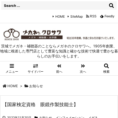
HOME
SiteMap
RSS
Feedly
茨城でメガネ・補聴器のことならメガネのクロサワへ。1905年創業、
地域に根差した専門店として豊富な知識と確かな技術で快適で豊かな暮
らしのお手伝いをします。
メニュー
サイドバー
前へ
次へ
検索
HOME
>
お知らせ
【国家検定資格 眼鏡作製技能士】
2022年11月20日
お知らせ
,
インフォメーション
,
メガネ
,