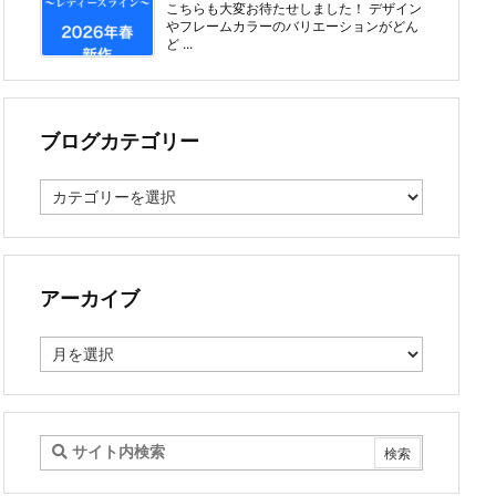
こちらも大変お待たせしました！ デザイン
やフレームカラーのバリエーションがどん
ど ...
ブログカテゴリー
ブ
ロ
グ
カ
テ
ゴ
アーカイブ
リ
ー
ア
ー
カ
イ
ブ