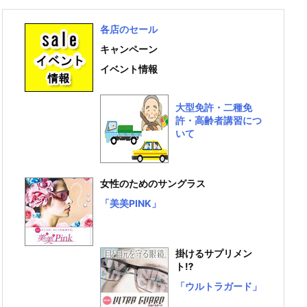
各店のセール
キャンペーン
イベント情報
大型免許・二種免
許・高齢者講習につ
いて
女性のためのサングラス
「美美PINK」
掛けるサプリメン
ト⁉
「ウルトラガード」