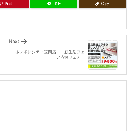
Pin it
LINE
Copy
Next
ポレポレシティ笠間店 「新生活フェ
ア応援フェア」
す。