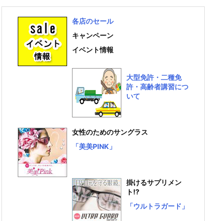
各店のセール
キャンペーン
イベント情報
大型免許・二種免
許・高齢者講習につ
いて
女性のためのサングラス
「美美PINK」
掛けるサプリメン
ト⁉
「ウルトラガード」