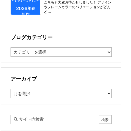
こちらも大変お待たせしました！ デザイン
やフレームカラーのバリエーションがどん
ど ...
ブログカテゴリー
ブ
ロ
グ
カ
テ
ゴ
アーカイブ
リ
ー
ア
ー
カ
イ
ブ