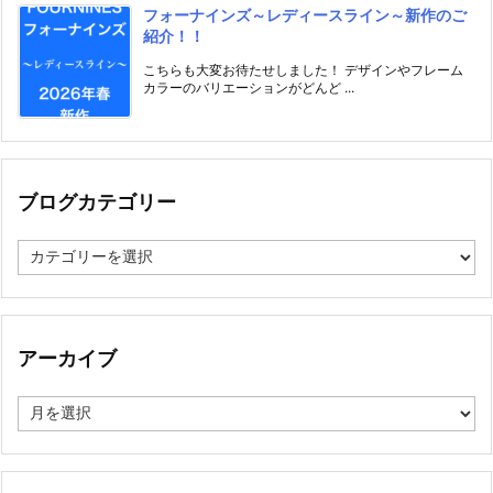
フォーナインズ～レディースライン～新作のご
紹介！！
こちらも大変お待たせしました！ デザインやフレーム
カラーのバリエーションがどんど ...
ブログカテゴリー
ブ
ロ
グ
カ
テ
ゴ
アーカイブ
リ
ー
ア
ー
カ
イ
ブ