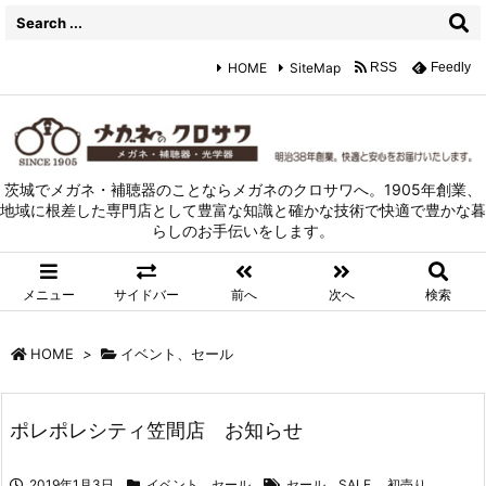
HOME
SiteMap
RSS
Feedly
茨城でメガネ・補聴器のことならメガネのクロサワへ。1905年創業、
地域に根差した専門店として豊富な知識と確かな技術で快適で豊かな暮
らしのお手伝いをします。
メニュー
サイドバー
前へ
次へ
検索
HOME
>
イベント、セール
ポレポレシティ笠間店 お知らせ
2019年1月3日
イベント、セール
セール、SALE
,
初売り
,