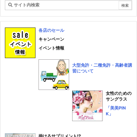
各店のセール
キャンペーン
イベント情報
大型免許・二種免許・高齢者講
習について
女性のための
サングラス
「美美PIN
K」
掛けるサプリメント⁉