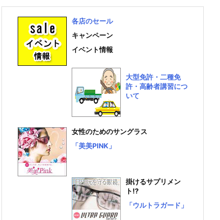
各店のセール
キャンペーン
イベント情報
大型免許・二種免
許・高齢者講習につ
いて
女性のためのサングラス
「美美PINK」
掛けるサプリメン
ト⁉
「ウルトラガード」