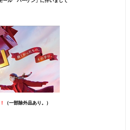
モール バーゲン」に伴いまして
！！
（一部除外品あり。）