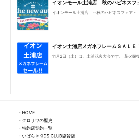
イオンモール土浦店 秋のハピネスフ
イオンモール土浦店 ～秋のハピネスフェア～ 開催
イオン土浦店メガネフレームＳＡＬＥ
11月2日（土）は、土浦花火大会です。 花火競技
・HOME
・クロサワの歴史
・特約店契約一覧
・いばらきKIDS CLUB協賛店