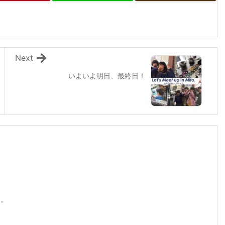
Next
いよいよ明日、最終日！
す。