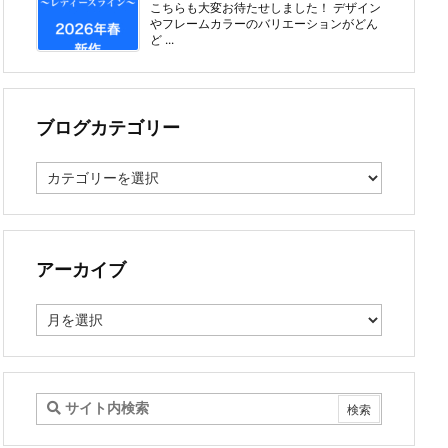
こちらも大変お待たせしました！ デザイン
やフレームカラーのバリエーションがどん
ど ...
ブログカテゴリー
ブ
ロ
グ
カ
テ
ゴ
アーカイブ
リ
ー
ア
ー
カ
イ
ブ