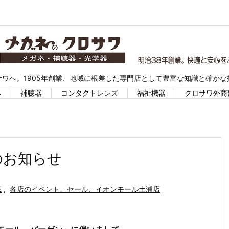
ワへ。1905年創業、地域に根差した専門店として豊富な知識と確か
ネ
補聴器
コンタクトレンズ
福祉機器
クロサワ外商
のお知らせ
E
,
各店のイベント、セール、イオンモール土浦店