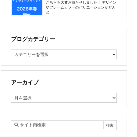
こちらも大変お待たせしました！ デザイン
やフレームカラーのバリエーションがどん
ど ...
ブログカテゴリー
ブ
ロ
グ
カ
テ
ゴ
アーカイブ
リ
ー
ア
ー
カ
イ
ブ