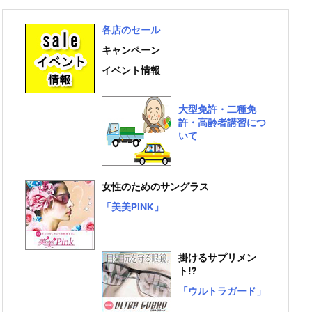
各店のセール
キャンペーン
イベント情報
大型免許・二種免
許・高齢者講習につ
いて
女性のためのサングラス
「美美PINK」
掛けるサプリメン
ト⁉
「ウルトラガード」