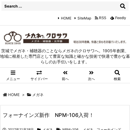
HOME
SiteMap
RSS
Feedly
茨城でメガネ・補聴器のことならメガネのクロサワへ。1905年創業、
地域に根差した専門店として豊富な知識と確かな技術で快適で豊かな暮
らしのお手伝いをします。
メニュー
サイドバー
前へ
次へ
検索
HOME
>
メガネ
フォーナインズ新作 NPM-106入荷！
2017年11月18日
メガネ
NPM-106
,
メガネ、フォーナインズ