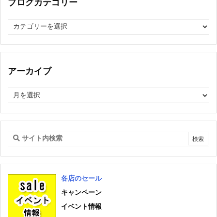
ブログカテゴリー
ブ
ロ
グ
カ
テ
ゴ
アーカイブ
リ
ー
ア
ー
カ
イ
ブ
各店のセール
キャンペーン
イベント情報