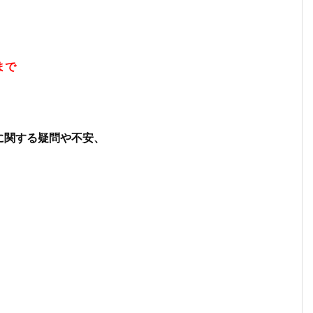
まで
。
に関する疑問や不安、