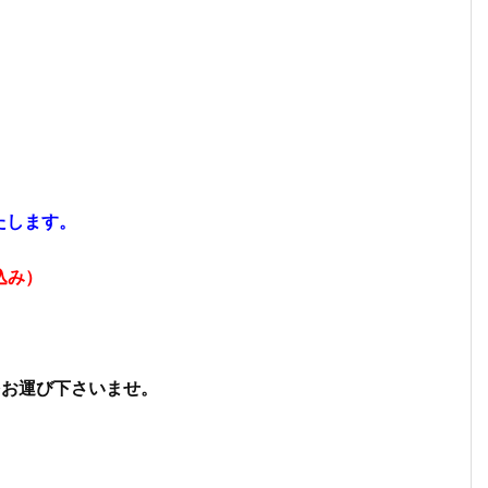
たします。
込み）
をお運び下さいませ。