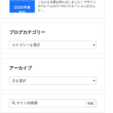
こちらも大変お待たせしました！ デザイン
やフレームカラーのバリエーションがどん
ど ...
ブログカテゴリー
ブ
ロ
グ
カ
テ
ゴ
アーカイブ
リ
ー
ア
ー
カ
イ
ブ