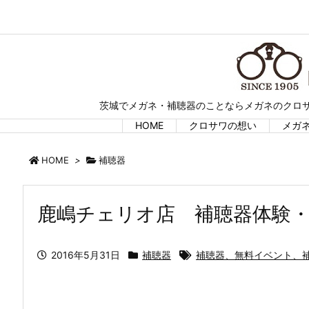
茨城でメガネ・補聴器のことならメガネのクロサ
HOME
クロサワの想い
メガ
HOME
>
補聴器
鹿嶋チェリオ店 補聴器体験
2016年5月31日
補聴器
補聴器、無料イベント、