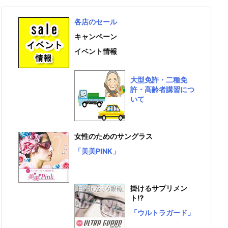
各店のセール
キャンペーン
イベント情報
大型免許・二種免
許・高齢者講習につ
いて
女性のためのサングラス
「美美PINK」
掛けるサプリメン
ト⁉
「ウルトラガード」