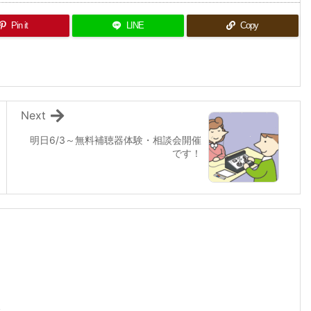
Pin it
LINE
Copy
Next
明日6/3～無料補聴器体験・相談会開催
です！
す。