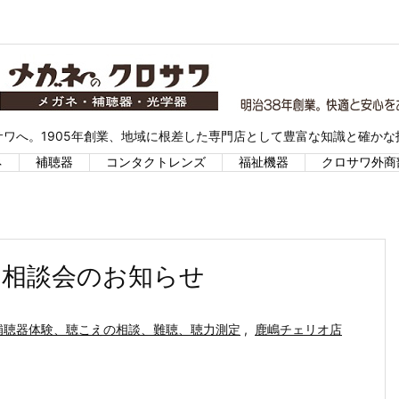
ワへ。1905年創業、地域に根差した専門店として豊富な知識と確か
ネ
補聴器
コンタクトレンズ
福祉機器
クロサワ外商
・相談会のお知らせ
補聴器体験、聴こえの相談、難聴、聴力測定
,
鹿嶋チェリオ店