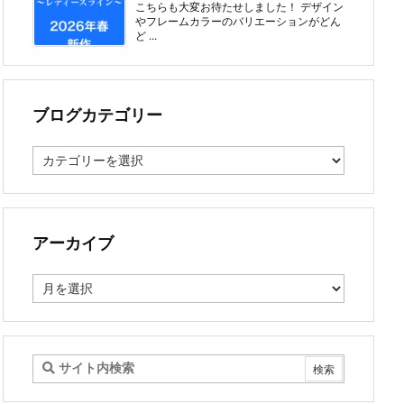
こちらも大変お待たせしました！ デザイン
やフレームカラーのバリエーションがどん
ど ...
ブログカテゴリー
ブ
ロ
グ
カ
テ
ゴ
アーカイブ
リ
ー
ア
ー
カ
イ
ブ