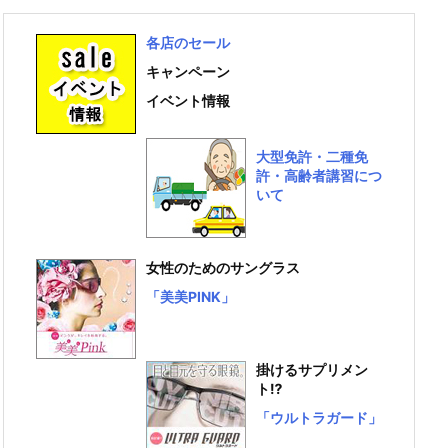
各店のセール
キャンペーン
イベント情報
大型免許・二種免
許・高齢者講習につ
いて
女性のためのサングラス
「美美PINK」
掛けるサプリメン
ト⁉
「ウルトラガード」