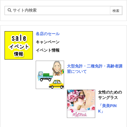
ブ
各店のセール
キャンペーン
イベント情報
大型免許・二種免許・高齢者講
習について
女性のための
サングラス
「美美PIN
K」