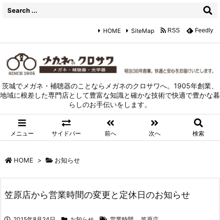
HOME
SiteMap
RSS
Feedly
茨城でメガネ・補聴器のことならメガネのクロサワへ。1905年創業、
地域に根差した専門店として豊富な知識と確かな技術で快適で豊かな暮
らしのお手伝いをします。
メニュー
サイドバー
前へ
次へ
検索
HOME
>
お知らせ
笠原店から営業時間の変更と定休日のお知らせ
2015年8月24日
お知らせ
営業時間
,
笠原店