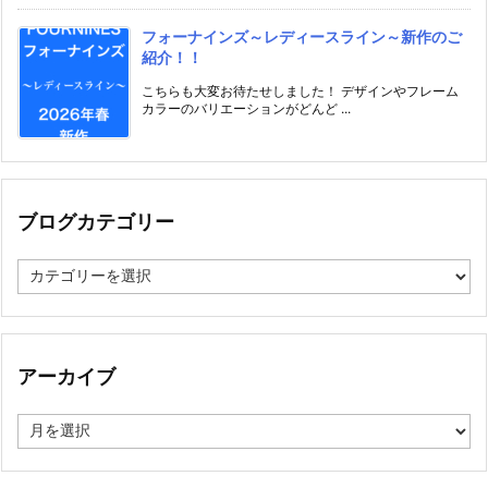
フォーナインズ～レディースライン～新作のご
紹介！！
こちらも大変お待たせしました！ デザインやフレーム
カラーのバリエーションがどんど ...
ブログカテゴリー
ブ
ロ
グ
カ
テ
ゴ
アーカイブ
リ
ー
ア
ー
カ
イ