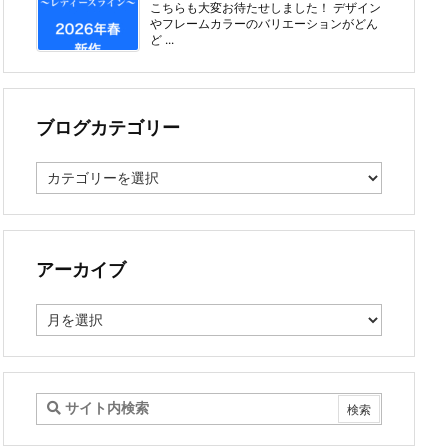
こちらも大変お待たせしました！ デザイン
やフレームカラーのバリエーションがどん
ど ...
ブログカテゴリー
ブ
ロ
グ
カ
テ
ゴ
アーカイブ
リ
ー
ア
ー
カ
イ
ブ