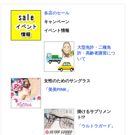
各店のセール
キャンペーン
イベント情報
大型免許・二種免
許・高齢者講習につ
いて
女性のためのサングラス
「美美PINK」
掛けるサプリメン
ト⁉
「ウルトラガード」