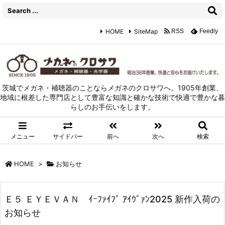
HOME
SiteMap
RSS
Feedly
茨城でメガネ・補聴器のことならメガネのクロサワへ。1905年創業、
地域に根差した専門店として豊富な知識と確かな技術で快適で豊かな暮
らしのお手伝いをします。
メニュー
サイドバー
前へ
次へ
検索
HOME
>
お知らせ
Ｅ５ ＥＹＥＶＡＮ ｲｰﾌｧｲﾌﾞ ｱｲｳﾞｧﾝ2025 新作入荷の
お知らせ