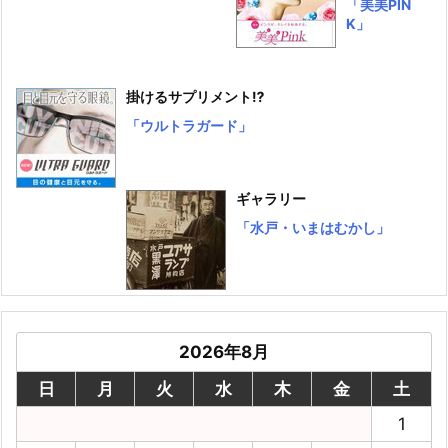
「美美PIN
K」
掛けるサプリメント⁉
「ウルトラガード」
ギャラリー
「水戸・いまはむかし」
2026年8月
日
月
火
水
木
金
土
1