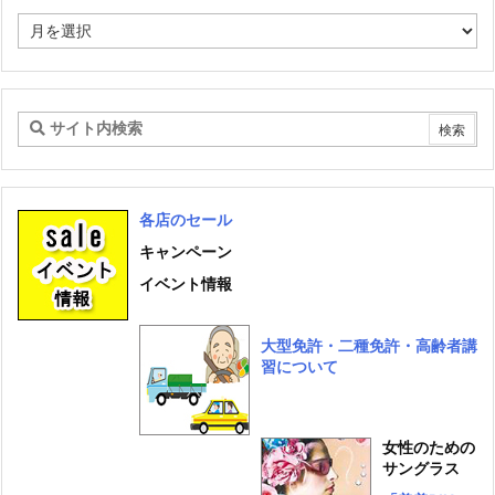
ー
ア
ー
カ
イ
ブ
各店のセール
キャンペーン
イベント情報
大型免許・二種免許・高齢者講
習について
女性のための
サングラス