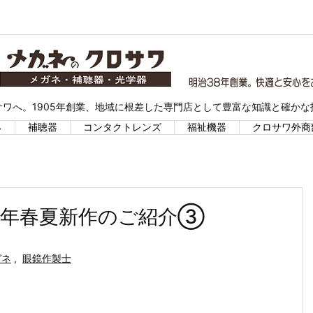
ワへ。1905年創業、地域に根差した専門店として豊富な知識と確か
ネ
補聴器
コンタクトレンズ
福祉機器
クロサワ外商
25年春夏新作のご紹介③
ガネ
,
眼鏡作製士