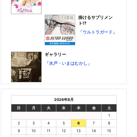
掛けるサプリメン
ト⁉
「ウルトラガード」
ギャラリー
「水戸・いまはむかし」
2026年8月
日
月
火
水
木
金
土
1
2
3
4
5
6
7
8
9
10
11
12
13
14
15