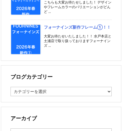
こちらも大変お待たせしました！ デザイン
やフレームカラーのバリエーションがどん
ど ...
フォーナインズ新作フレーム①！！
大変お待たせいたしました！！ 水戸本店と
土浦店で取り扱っておりますフォーナイン
ズ ...
ブログカテゴリー
ブ
ロ
グ
カ
テ
ゴ
アーカイブ
リ
ー
ア