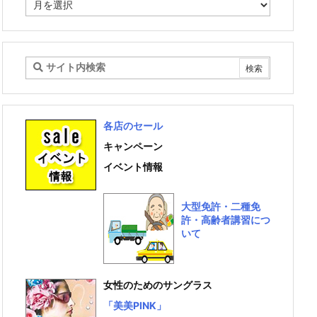
ー
カ
イ
ブ
各店のセール
キャンペーン
イベント情報
大型免許・二種免
許・高齢者講習につ
いて
女性のためのサングラス
「美美PINK」