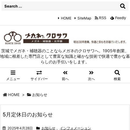
HOME
SiteMap
RSS
Feedly
茨城でメガネ・補聴器のことならメガネのクロサワへ。1905年創業、
地域に根差した専門店として豊富な知識と確かな技術で快適で豊かな暮
らしのお手伝いをします。
メニュー
サイドバー
前へ
次へ
検索
HOME
>
お知らせ
5月定休日のお知らせ
2025年4月28日
お知らせ
,
インフォメーション