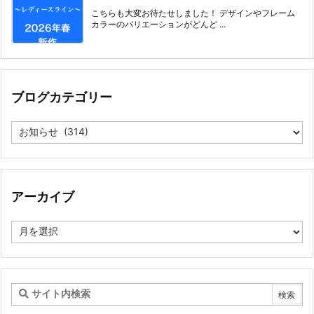
こちらも大変お待たせしました！ デザインやフレーム
カラーのバリエーションがどんど ...
ブログカテゴリー
ブ
ロ
グ
カ
テ
ゴ
アーカイブ
リ
ー
ア
ー
カ
イ
ブ