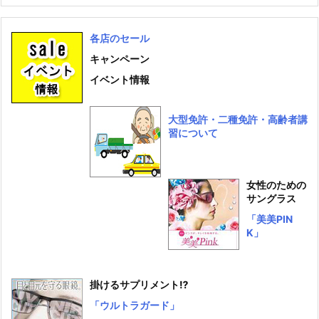
各店のセール
キャンペーン
イベント情報
大型免許・二種免許・高齢者講
習について
女性のための
サングラス
「美美PIN
K」
掛けるサプリメント⁉
「ウルトラガード」